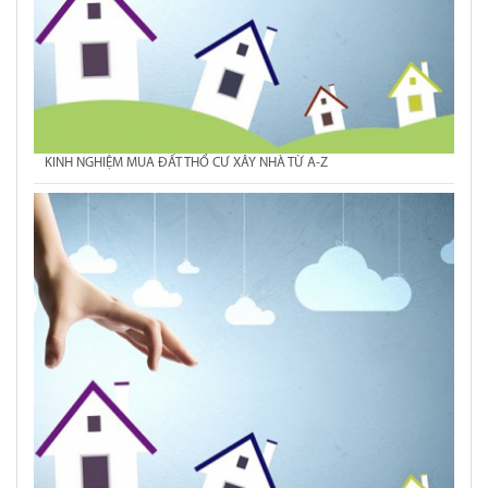
KINH NGHIỆM MUA ĐẤT THỔ CƯ XÂY NHÀ TỪ A-Z